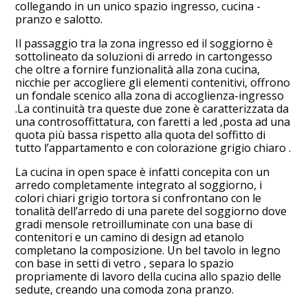
collegando in un unico spazio ingresso, cucina -
pranzo e salotto.
Il passaggio tra la zona ingresso ed il soggiorno è
sottolineato da soluzioni di arredo in cartongesso
che oltre a fornire funzionalità alla zona cucina,
nicchie per accogliere gli elementi contenitivi, offrono
un fondale scenico alla zona di accoglienza-ingresso
.La continuità tra queste due zone è caratterizzata da
una controsoffittatura, con faretti a led ,posta ad una
quota più bassa rispetto alla quota del soffitto di
tutto l’appartamento e con colorazione grigio chiaro .
La cucina in open space è infatti concepita con un
arredo completamente integrato al soggiorno, i
colori chiari grigio tortora si confrontano con le
tonalità dell’arredo di una parete del soggiorno dove
gradi mensole retroilluminate con una base di
contenitori e un camino di design ad etanolo
completano la composizione. Un bel tavolo in legno
con base in setti di vetro , separa lo spazio
HOME
propriamente di lavoro della cucina allo spazio delle
sedute, creando una comoda zona pranzo.
PROGETTI