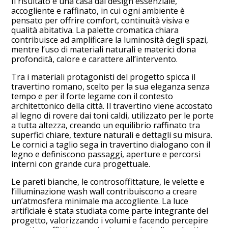
Il risultato è una casa dal design essenziale,
accogliente e raffinato, in cui ogni ambiente è
pensato per offrire comfort, continuità visiva e
qualità abitativa. La palette cromatica chiara
contribuisce ad amplificare la luminosità degli spazi,
mentre l’uso di materiali naturali e materici dona
profondità, calore e carattere all’intervento.
Tra i materiali protagonisti del progetto spicca il
travertino romano, scelto per la sua eleganza senza
tempo e per il forte legame con il contesto
architettonico della città. Il travertino viene accostato
al legno di rovere dai toni caldi, utilizzato per le porte
a tutta altezza, creando un equilibrio raffinato tra
superfici chiare, texture naturali e dettagli su misura.
Le cornici a taglio sega in travertino dialogano con il
HOME
legno e definiscono passaggi, aperture e percorsi
interni con grande cura progettuale.
PROGETTI
Le pareti bianche, le controsoffittature, le velette e
STUDIO
l’illuminazione wash wall contribuiscono a creare
SERVIZI
un’atmosfera minimale ma accogliente. La luce
artificiale è stata studiata come parte integrante del
CONTATTACI
progetto, valorizzando i volumi e facendo percepire