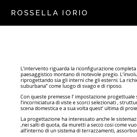
Passa
ROSSELLA IORIO
ai
contenuti
principali
L’intervento riguarda la riconfigurazione completa d
paesaggistico montano di notevole pregio. L’involu
riprogettando sia gli interni che gli esterni. La r
suburbana” come luogo di svago e di riposo.
Con queste premesse l’ impostazione progettuale si 
l’incorniciatura di viste e scorci selezionati , stru
scena domestica e a sua volta quest’ ultima di proiet
La progettazione ha interessato anche le sistemaz
,nei salti di quota, da muretti a secco cosi come vuol
all’interno di un sistema di terrazzamenti, assorbon