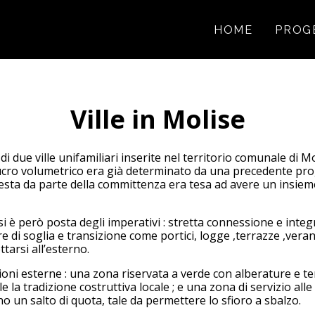
HOME
PROG
Ville in Molise
i due ville unifamiliari inserite nel territorio comunale di 
cro volumetrico era già determinato da una precedente proge
ichiesta da parte della committenza era tesa ad avere un insi
è però posta degli imperativi : stretta connessione e integr
tture di soglia e transizione come portici, logge ,terrazze ,ve
tarsi all’esterno.
ioni esterne : una zona riservata a verde con alberature e 
e la tradizione costruttiva locale ; e una zona di servizio alle 
o un salto di quota, tale da permettere lo sfioro a sbalzo.