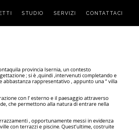
ETTI
STUDIO
SERVIZI
CONTATTACI
Montaquila provincia Isernia, un contesto
ttazione ; si è ,quindi ,intervenuti completando e
eme abbastanza rappresentativo , appunto una “ villa
azione con l’ esterno e il paesaggio attraverso
rande, che permettono alla natura di entrare nella
terrazzamenti , opportunamente messi in evidenza
ville con terrazzi e piscine. Quest’ultime, costruite