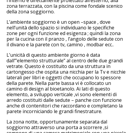
l’interno è direttamente proiettato all’esterno, alla
zona terrazzata, con la piscina come fondale scenico
della zona soggiorno.
L’ambiente soggiorno è un open –space , dove
nell’unità dello spazio si individuano le specifiche
zone per ogni funzione ed esigenza ; quindi la zona
per la cucina con il pranzo , l’angolo delle sedute con
il divano e la parete con tv, camino , modbar ecc..
L’unicità di questo ambiente giorno è data
dall’”elemento strutturale” al centro delle due grandi
vetrate. Questo è costituito da una struttura in
cartongesso che ospita una nicchia per la Tv e nicchie
laterali per libri e oggetti che occupano lo spessore
della parete. Nella parte bassa vi è collocato un
camino di design al bioetanolo. Ai lati di questo
elemento, a sviluppo verticale ,vi sono elementi di
arredo costituiti dalle sedute – panche con funzione
anche di contenitori che raccordano e completano la
parete incorniciando le grandi finestrature.
La zona notte, opportunamente separata dal
soggiorno attraverso una porta a scorrere ,si